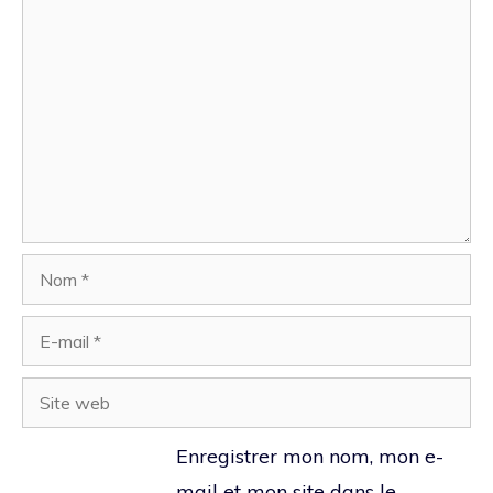
Nom
E-
mail
Site
web
Enregistrer mon nom, mon e-
mail et mon site dans le