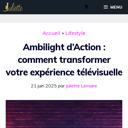
Aller
MENU
au
contenu
Accueil
»
Lifestyle
Ambilight d’Action :
comment transformer
votre expérience télévisuelle
21 juin 2025
par
Juliette Lemaire