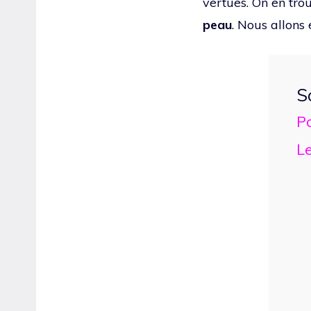
vertues. On en tro
peau
. Nous allons 
S
Po
Le