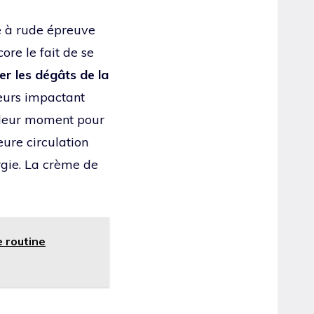
se à rude épreuve
re le fait de se
er les dégâts de la
eurs impactant
illeur moment pour
leure circulation
ergie. La crème de
e routine