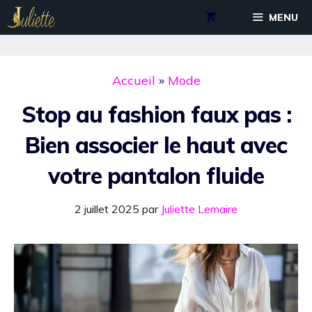
Aller
MENU
au
contenu
Accueil
»
Mode
Stop au fashion faux pas :
Bien associer le haut avec
votre pantalon fluide
2 juillet 2025
par
Juliette Lemaire