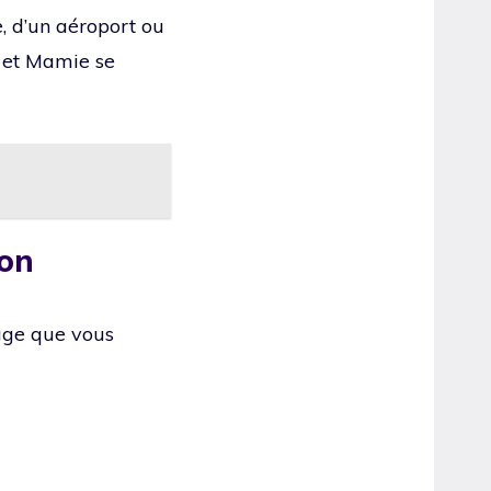
e, d’un aéroport ou
i et Mamie se
ion
iage que vous