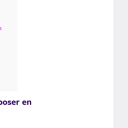
a
 poser en