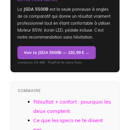
La
JSDA 5500B
est la seule ponceuse à ongles
de ce comparatif qui donne un résultat vraiment
professionnel tout en étant confortable à utiliser.
Moteur 85W, écran LED, pédale incluse. C’est
notre recommandation sans hésitation.
Voir la JSDA 5500B — 192,99 € →
Livraison 24-48h · PayPal 4x sans frais
SOMMAIRE
Résultat + confort : pourquoi les
deux comptent
Ce que les specs ne te disent
pas