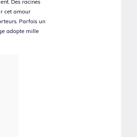
ent. Des racines
rir cet amour
orteurs. Parfois un
ge adopte mille