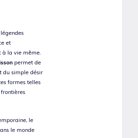
e légendes
ce et
et à la vie même.
isson
permet de
t du simple désir
tes formes telles
frontières
emporaine, le
 dans le monde