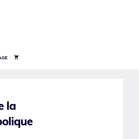
AGE
 la
bolique