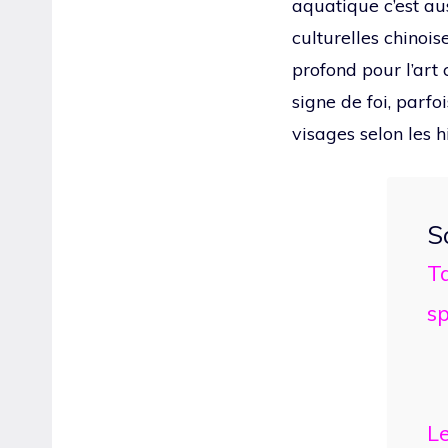
aquatique c’est au
culturelles chinois
profond pour l’art 
signe de foi, parf
visages selon les h
S
Ta
sp
Le