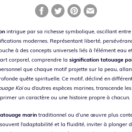
on
intrigue par sa richesse symbolique, oscillant entr
nifications modernes. Représentant liberté, persévéran
touche à des concepts universels liés à l’élément eau 
’art corporel, comprendre la
signification tatouage po
personnel que chaque motif projette sur la peau, allan
fonde quête spirituelle. Ce motif, décliné en différen
ouage Koi
ou d’autres espèces marines, transcende les 
xprimer un caractère ou une histoire propre à chacun.
tatouage marin
traditionnel ou d’une œuvre plus cont
ouvent l’adaptabilité et la fluidité, inviter à plonger