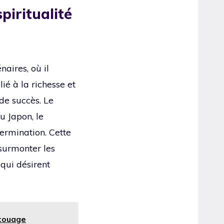
piritualité
naires, où il
lié à la richesse et
de succès. Le
u Japon, le
termination. Cette
 surmonter les
qui désirent
atouage