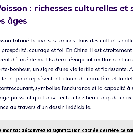
isson : richesses culturelles et s
es âges
sson tatoué
trouve ses racines dans des cultures millé
prospérité, courage et foi. En Chine, il est étroitement 
vent décoré de motifs d’eau évoquant un flux continu 
rte-bonheur, un signe d’une vie fertile et florissante. A
élèbre pour représenter la force de caractère et la dé
contrecourant, symbolise l’endurance et la capacité à
sage puissant qui trouve écho chez beaucoup de ceux 
ience au travers d’un dessin indélébile.
e manta : découvrez la signification cachée derrière ce t