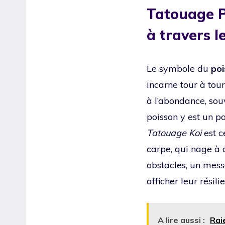
Tatouage Po
à travers l
Le symbole du
poi
incarne tour à tour 
à l’abondance, sou
poisson y est un po
Tatouage Koi
est c
carpe, qui nage à 
obstacles, un mes
afficher leur résil
A lire aussi :
Rai