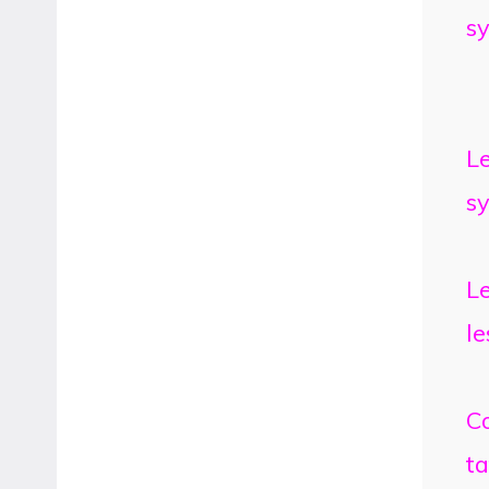
s
Le
s
Le
l
Co
t