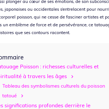
ssi plonger au cœur de ses émotions, de son subconsci
es, japonaises ou occidentales s’entrelacent pour nour
corporel poisson, qui ne cesse de fasciner artistes et p
ois un emblème de force et de persévérance, ce tatoua
istoires que ses contours racontent.
ommaire
touage Poisson : richesses culturelles et
iritualité à travers les âges
Tableau des symbolismes culturels du poisson
tatoué
s significations profondes derrière le