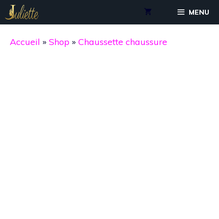
Aller
MENU
au
contenu
Accueil
»
Shop
»
Chaussette chaussure