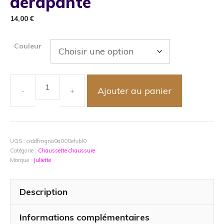
dérapante
14,00
€
Couleur
Ajouter au panier
quantité
de
Chaussures
chaussettes
5
UGS :
crddfmgna0a000efvbl0
Catégorie :
Chaussette chaussure
doigts
Marque :
Juliette
de
yoga
anti
Description
dérapante
Informations complémentaires