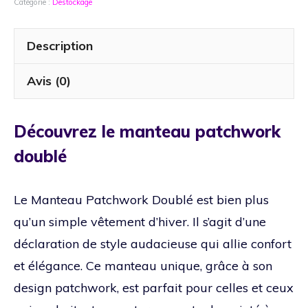
Catégorie :
Destockage
en
Laine
Coupe
Description
Oversize
pour
Avis (0)
Look
Bohème
Découvrez le manteau patchwork
doublé
Le Manteau Patchwork Doublé est bien plus
qu’un simple vêtement d’hiver. Il s’agit d’une
déclaration de style audacieuse qui allie confort
et élégance. Ce manteau unique, grâce à son
design patchwork, est parfait pour celles et ceux