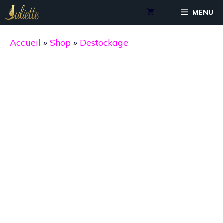
Aller
MENU
au
contenu
Accueil
»
Shop
»
Destockage