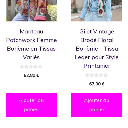
Manteau
Gilet Vintage
Patchwork Femme
Brodé Floral
Bohème en Tissus
Bohème – Tissu
Variés
Léger pour Style
Printanier
0
82,80
€
s
u
0
67,90
€
r
s
5
u
r
5
Ajouter au
Ajouter au
panier
panier