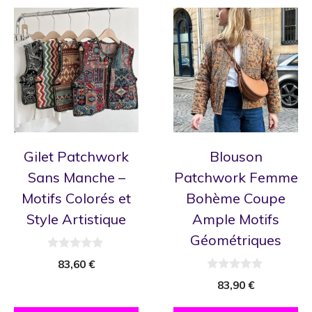
Gilet Patchwork
Blouson
Sans Manche –
Patchwork Femme
Motifs Colorés et
Bohème Coupe
Style Artistique
Ample Motifs
Géométriques
0
83,60
€
s
u
0
83,90
€
r
s
5
u
r