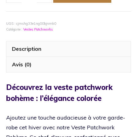
de
Veste
Patchwork
Bohème
UGS :
cjmshg33e1ng00bjnmk0
Catégorie :
Vestes Patchworks
Multicolore
Motifs
Variés
Description
en
Coton
Avis (0)
Léger
Découvrez la veste patchwork
bohème : l’élégance colorée
Ajoutez une touche audacieuse à votre garde-
robe cet hiver avec notre Veste Patchwork