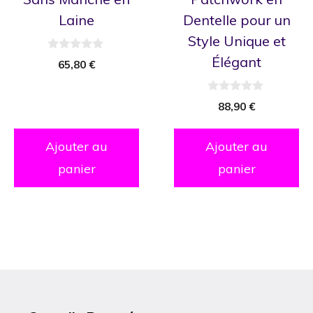
Laine
Dentelle pour un
Style Unique et
Élégant
0
65,80
€
s
u
r
5
0
88,90
€
s
u
r
5
Ajouter au
Ajouter au
panier
panier