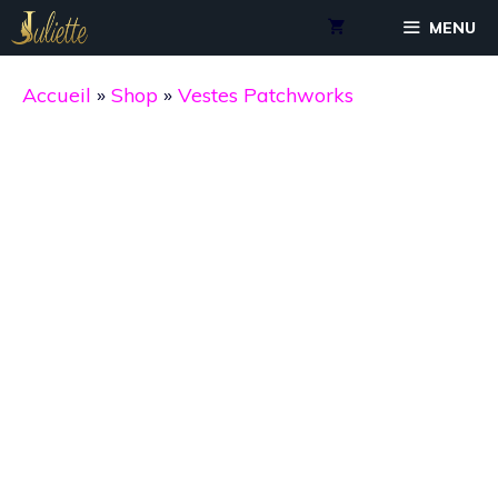
Aller
MENU
au
contenu
Accueil
»
Shop
»
Vestes Patchworks