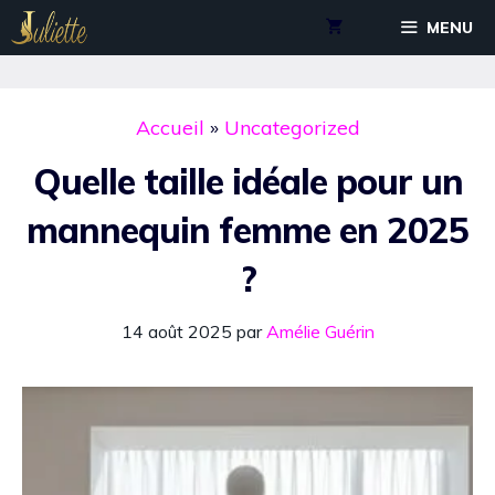
Aller
MENU
au
contenu
Accueil
»
Uncategorized
Quelle taille idéale pour un
mannequin femme en 2025
?
14 août 2025
par
Amélie Guérin