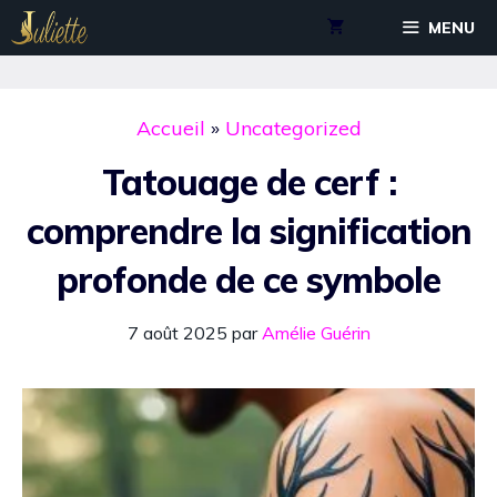
Aller
MENU
au
contenu
Accueil
»
Uncategorized
Tatouage de cerf :
comprendre la signification
profonde de ce symbole
7 août 2025
par
Amélie Guérin