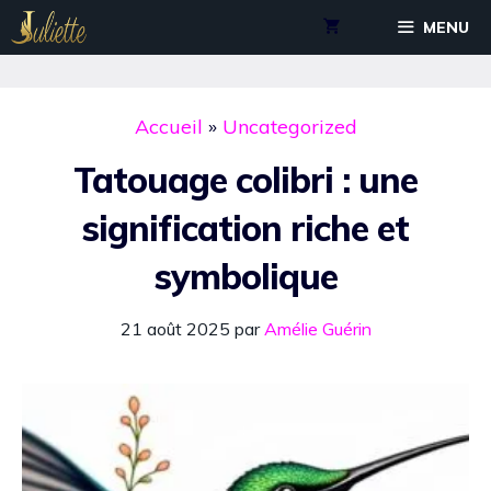
Aller
MENU
au
contenu
Accueil
»
Uncategorized
Tatouage colibri : une
signification riche et
symbolique
21 août 2025
par
Amélie Guérin