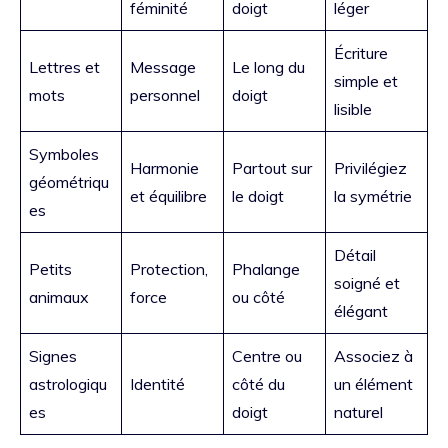
féminité
doigt
léger
Écriture
Lettres et
Message
Le long du
simple et
mots
personnel
doigt
lisible
Symboles
Harmonie
Partout sur
Privilégiez
géométriqu
et équilibre
le doigt
la symétrie
es
Détail
Petits
Protection,
Phalange
soigné et
animaux
force
ou côté
élégant
Signes
Centre ou
Associez à
astrologiqu
Identité
côté du
un élément
es
doigt
naturel