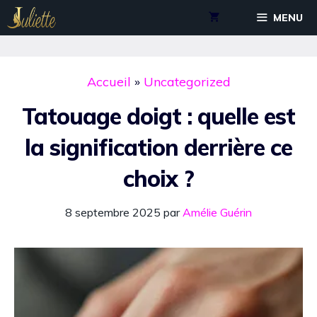
Aller
MENU
au
contenu
Accueil
»
Uncategorized
Tatouage doigt : quelle est
la signification derrière ce
choix ?
8 septembre 2025
par
Amélie Guérin