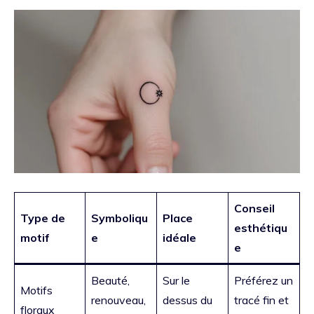
Conseil
Type de
Symboliqu
Place
esthétiqu
motif
e
idéale
e
Beauté,
Sur le
Préférez un
Motifs
renouveau,
dessus du
tracé fin et
floraux