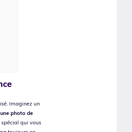
nce
lisé. Imaginez un
 une photo de
n spécial qui vous
apa toujours en