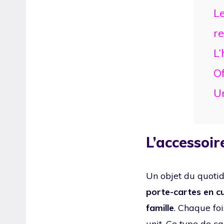
Le
re
L’
O
Un
L’accessoir
Un objet du quotid
porte-cartes en c
famille
. Chaque foi
unit. Ce type de ca