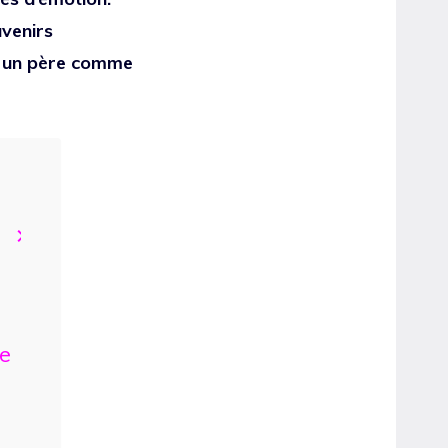
uvenirs
re un père comme
e