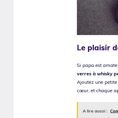
Le plaisir 
Si papa est amate
verres à whisky p
Ajoutez une petite
cœur, et chaque ap
A lire aussi :
Com