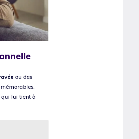
sonnelle
gravée
ou des
n mémorables.
ui lui tient à