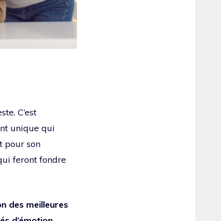
ste. C’est
ent unique qui
t pour son
qui feront fondre
on des meilleures
gés d’émotion.