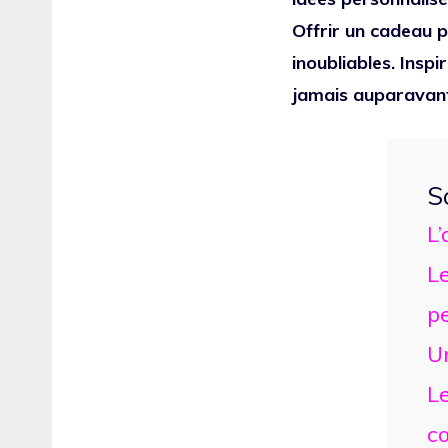
Offrir un cadeau p
inoubliables. Ins
jamais auparavant
S
L’
Le
p
U
Le
c