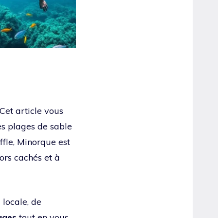
Cet article vous
Des plages de sable
ffle, Minorque est
ors cachés et à
e
locale, de
ages
tout en vous