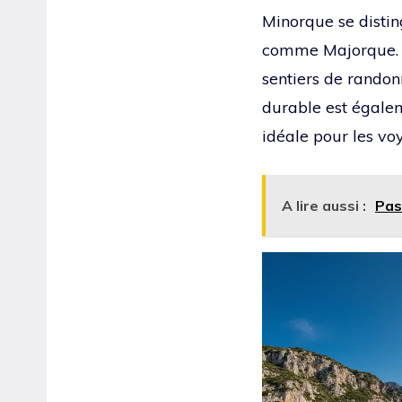
Minorque se distin
comme Majorque. Ce
sentiers de randon
durable est égalem
idéale pour les vo
A lire aussi :
Pas