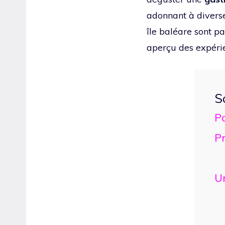
adonnant à divers
île baléare sont pa
aperçu des expéri
S
P
P
Un