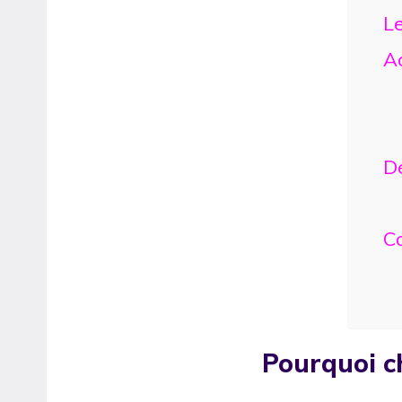
L
A
D
C
Pourquoi c