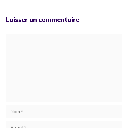
Laisser un commentaire
Commentaire
Nom
E-