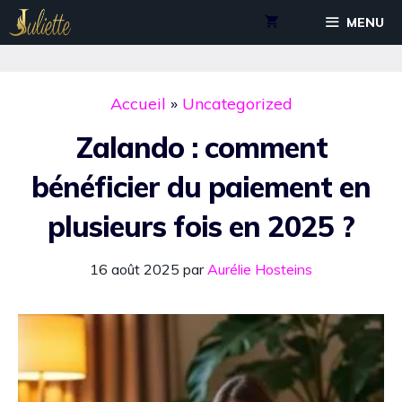
Aller
MENU
au
contenu
Accueil
»
Uncategorized
Zalando : comment
bénéficier du paiement en
plusieurs fois en 2025 ?
16 août 2025
par
Aurélie Hosteins