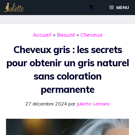
Aller
MENU
au
contenu
Accueil
»
Beauté
»
Cheveux
Cheveux gris : les secrets
pour obtenir un gris naturel
sans coloration
permanente
27 décembre 2024
par
Juliette Lemaire