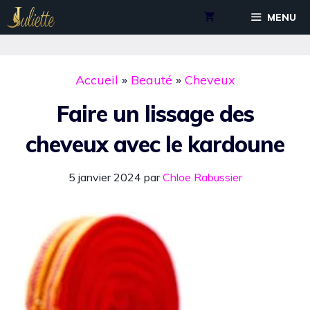
Aller
MENU
au
contenu
Accueil
»
Beauté
»
Cheveux
Faire un lissage des
cheveux avec le kardoune
5 janvier 2024
par
Chloe Rabussier