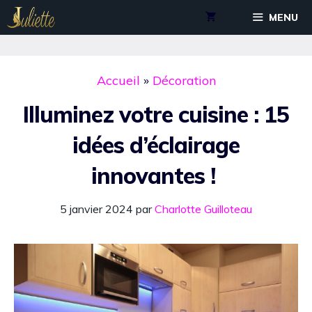
Aller
MENU
au
contenu
Accueil
»
Décoration
Illuminez votre cuisine : 15
idées d’éclairage
innovantes !
5 janvier 2024
par
Charlotte Guilloteau