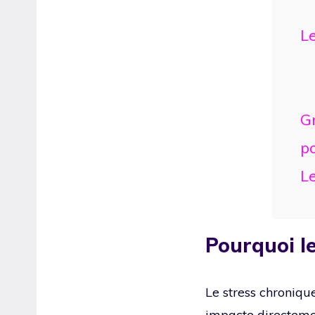
Le
Gr
p
L
Pourquoi le
Le stress chroniqu
impacte directemen