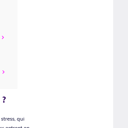
 ?
stress, qui
ux entrent en