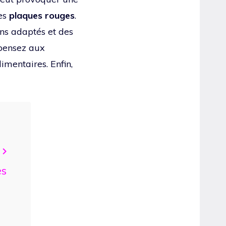
es
plaques rouges
.
ins adaptés et des
 pensez aux
imentaires. Enfin,
es