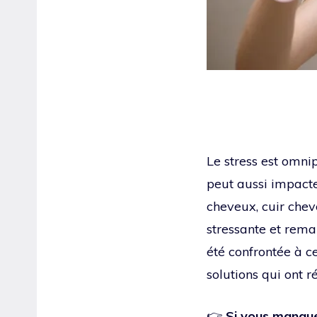
Le stress est omnip
peut aussi impacte
cheveux, cuir chev
stressante et rema
été confrontée à c
solutions qui ont 
👉
Si vous manquez