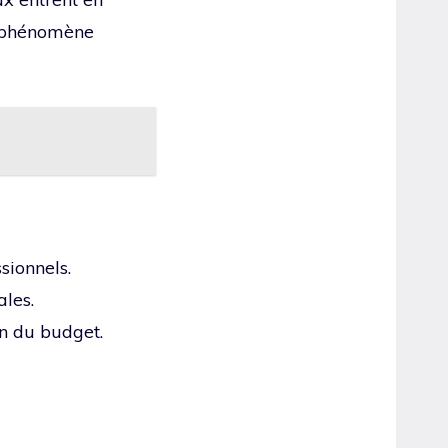
 phénomène
sionnels.
ales.
on du budget.