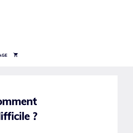
AGE
 comment
fficile ?