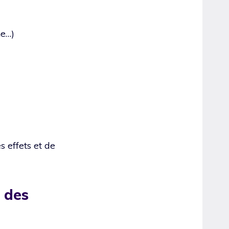
he…)
s effets et de
e des