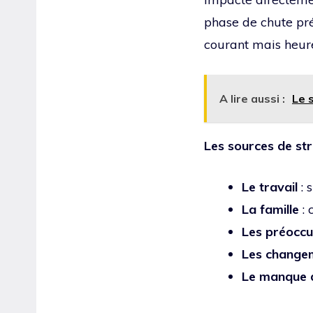
phase de chute pr
courant mais heur
A lire aussi :
Le 
Les sources de str
Le travail
: 
La famille
: 
Les préoccu
Les changem
Le manque d