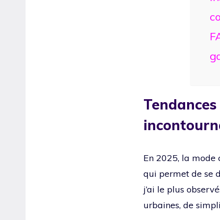
co
FA
g
Tendances 
incontourn
En 2025, la mode c
qui permet de se d
j’ai le plus observ
urbaines, de simpli