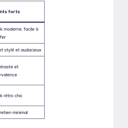
nts forts
k moderne, facile à
ffer
et stylé et audacieux
traste et
yvalence
k rétro chic
retien minimal