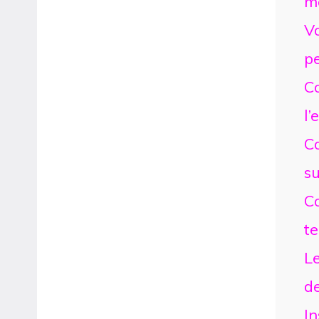
mo
Vo
p
C
l’
Co
su
C
t
Le
d
In