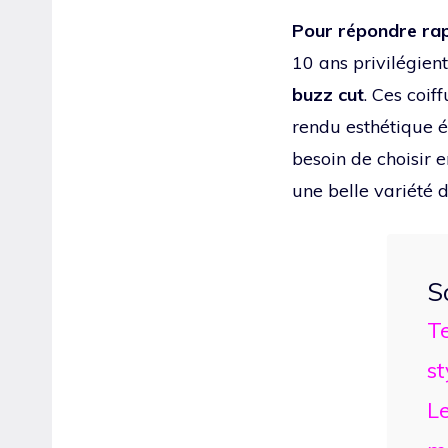
Pour répondre rap
10 ans privilégie
buzz cut
. Ces coif
rendu esthétique é
besoin de choisir 
une belle variété d
S
T
st
Le