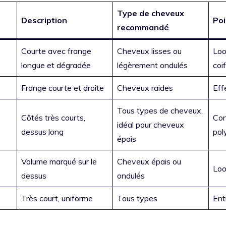
Type de cheveux
Description
Poi
recommandé
Courte avec frange
Cheveux lisses ou
Loo
longue et dégradée
légèrement ondulés
coi
Frange courte et droite
Cheveux raides
Eff
Tous types de cheveux,
Côtés très courts,
Con
idéal pour cheveux
dessus long
pol
épais
Volume marqué sur le
Cheveux épais ou
Loo
dessus
ondulés
Très court, uniforme
Tous types
Ent