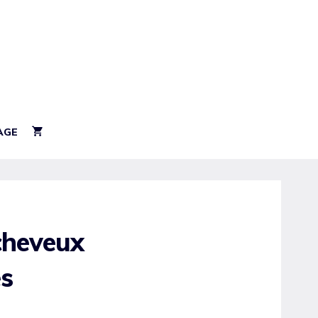
AGE
 cheveux
es