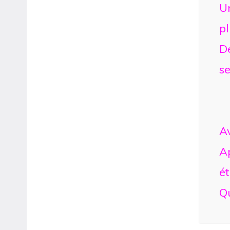
Un
pl
De
s
Av
Ap
é
Qu