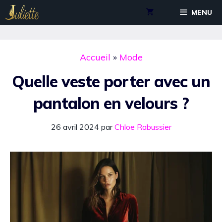
Aller
MENU
au
contenu
Accueil
»
Mode
Quelle veste porter avec un
pantalon en velours ?
26 avril 2024
par
Chloe Rabussier