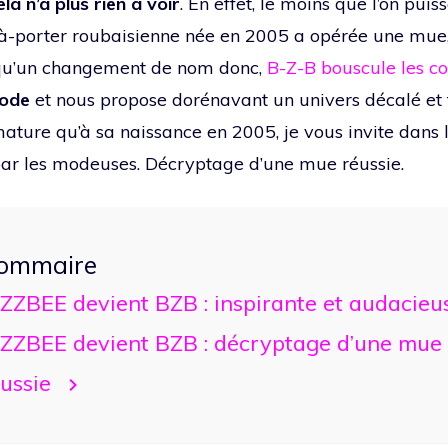
la n’a plus rien à voir
. En effet, le moins que l’on puiss
-à-porter roubaisienne née en 2005 a opérée une mue
 qu’un changement de nom donc,
B-Z-B bouscule les c
mode
et nous propose dorénavant un univers décalé et 
ture qu’à sa naissance en 2005, je vous invite dans l
r les modeuses. Décryptage d’une mue réussie.
ommaire
IZZBEE devient BZB : inspirante et audacieu
IZZBEE devient BZB : décryptage d’une mue
ussie