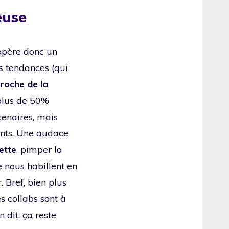
euse
opère donc un
es tendances (qui
roche de la
plus de 50%
tenaires, mais
ments. Une audace
ette
, pimper la
e nous habillent en
 Bref, bien plus
 collabs sont à
 dit, ça reste