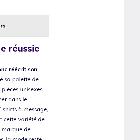
ers
e réussie
nc réécrit son
fé sa palette de
e pièces unisexes
her dans le
T-shirts à message,
c cette variété de
la marque de
s, la mode reste