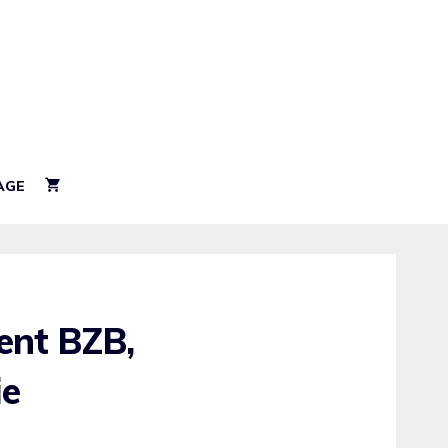
AGE
ient BZB,
ie