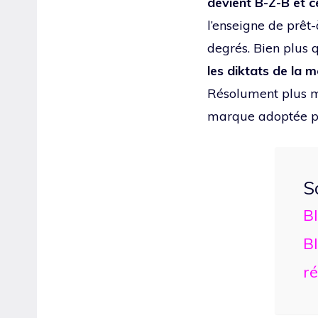
devient B-Z-B et ce
l’enseigne de prêt
degrés. Bien plus
les diktats de la 
Résolument plus ma
marque adoptée pa
S
B
B
ré