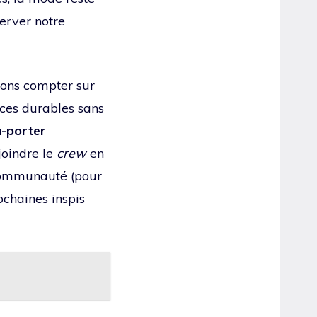
server notre
vons compter sur
èces durables sans
-porter
ejoindre le
crew
en
 communauté (pour
ochaines inspis