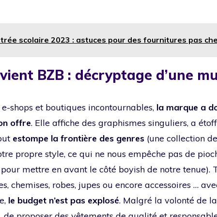
trée scolaire 2023 : astuces pour des fournitures pas ch
vient BZB : décryptage d’une mu
 e-shops et boutiques incontournables,
la marque a do
on offre
. Elle affiche des graphismes singuliers, a étof
out
estompe la frontière des genres
(une collection d
notre propre style, ce qui ne nous empêche pas de pioc
 pour mettre en avant le côté boyish de notre tenue). 
es, chemises, robes, jupes ou encore accessoires … ave
e,
le budget n’est pas explosé
. Malgré la volonté de 
de proposer des vêtements de qualité et responsable