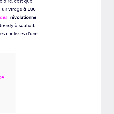
e dire, c’est que
, un virage à 180
odes
, révolutionne
trendy à souhait.
es coulisses d’une
se