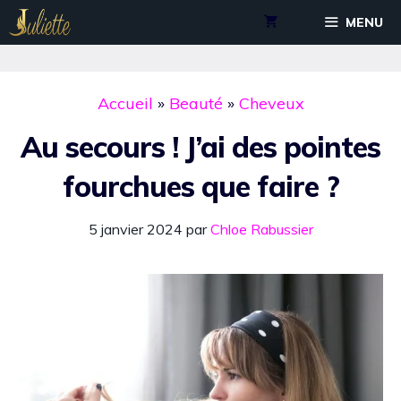
Aller
MENU
au
contenu
Accueil
»
Beauté
»
Cheveux
Au secours ! J’ai des pointes
fourchues que faire ?
5 janvier 2024
par
Chloe Rabussier