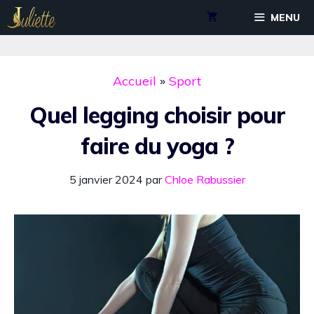
Aller
MENU
au
contenu
Accueil
»
Sport
Quel legging choisir pour
faire du yoga ?
5 janvier 2024
par
Chloe Rabussier