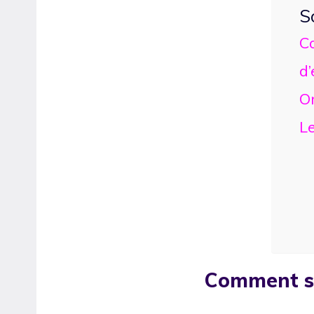
S
C
d
O
L
Comment se