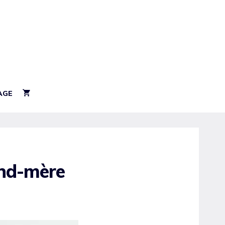
AGE
and-mère