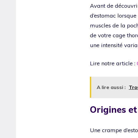
Avant de découvrir 
d’estomac lorsque
muscles de la poch
de votre cage thora
une intensité varia
Lire notre article :
A lire aussi :
Tro
Origines e
Une crampe d’estom