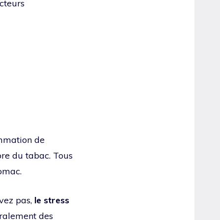
cteurs
ammation de
ore du tabac. Tous
tomac.
avez pas,
le stress
éralement des