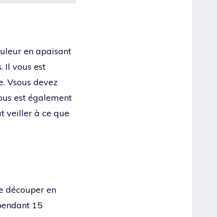
ouleur en apaisant
 Il vous est
e. Vsous devez
 vous est également
 veiller à ce que
 le découper en
 pendant 15