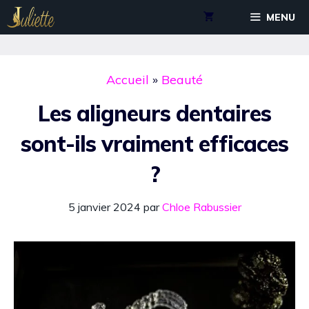
Aller
MENU
au
contenu
Accueil
»
Beauté
Les aligneurs dentaires
sont-ils vraiment efficaces
?
5 janvier 2024
par
Chloe Rabussier