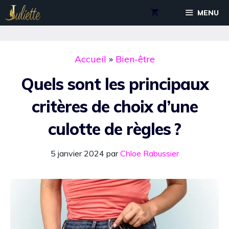
Aller
MENU
au
contenu
Accueil
»
Bien-être
Quels sont les principaux
critères de choix d’une
culotte de règles ?
5 janvier 2024
par
Chloe Rabussier