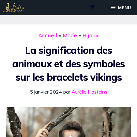
Aller
MENU
au
contenu
Accueil
»
Mode
»
Bijoux
La signification des
animaux et des symboles
sur les bracelets vikings
5 janvier 2024
par
Aurélie Hosteins