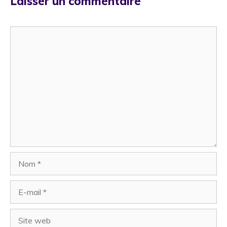
Laisser un commentaire
Commentaire
Nom
E-
mail
Site