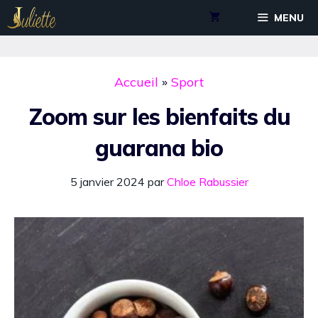
Aller
MENU
au
contenu
Accueil
»
Sport
Zoom sur les bienfaits du
guarana bio
5 janvier 2024
par
Chloe Rabussier