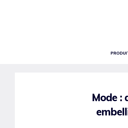
Aller
au
contenu
PRODUI
Mode : 
embell