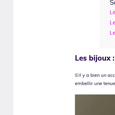
S
Le
Le
Le
Les bijoux 
S’il y a bien un ac
embellir une tenue,