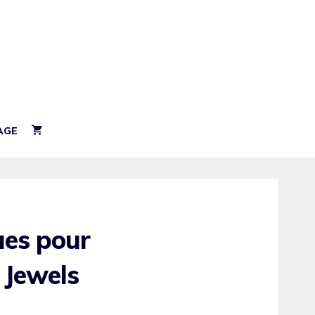
AGE
ues pour
 Jewels