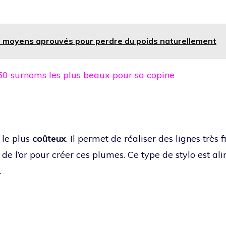
 moyens aprouvés pour perdre du poids naturellement
50 surnoms les plus beaux pour sa copine
 le plus
coûteux
. Il permet de réaliser des lignes très f
t de l’or pour créer ces plumes. Ce type de stylo est a
.