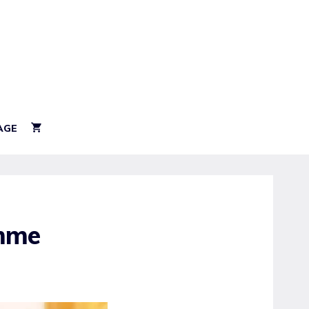
AGE
emme