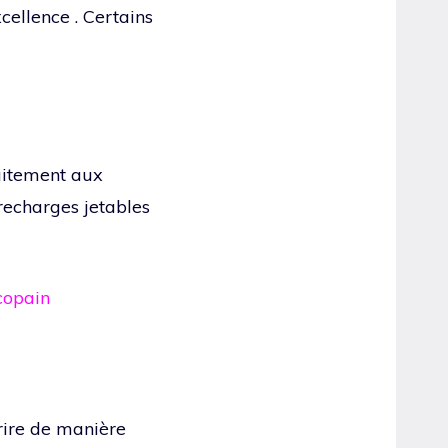
excellence . Certains
faitement aux
recharges jetables
copain
rire de manière