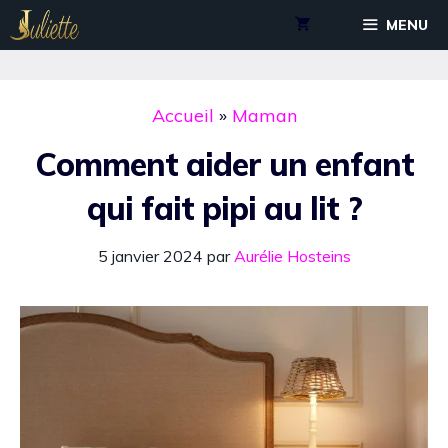
Aller
MENU
au
contenu
Accueil
»
Maman
Comment aider un enfant
qui fait pipi au lit ?
5 janvier 2024
par
Aurélie Hosteins